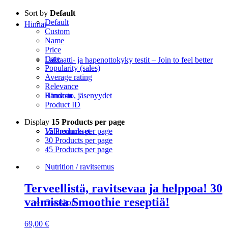
Sort by
Default
Default
Hinnat
Custom
Name
Price
Date
Laktaatti- ja hapenottokyky testit – Join to feel better
Popularity (sales)
Average rating
Relevance
Random
Hinnasto, jäsenyydet
Product ID
Display
15 Products per page
15 Products per page
Valmennukset
30 Products per page
45 Products per page
Nutrition / ravitsemus
Terveellistä, ravitsevaa ja helppoa! 30
valmista Smoothie reseptiä!
Ostoskori
69,00
€