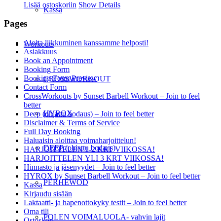
Lisää ostoskoriin
Show Details
Kassa
Pages
Aloita liikkuminen kanssamme helposti!
Workouts
Asiakkuus
Book an Appointment
Booking Form
Booking Form Preview
CROSSWORKOUT
Contact Form
CrossWorkouts by Sunset Barbell Workout – Join to feel
better
HYROX
Deep (ohjattu bodaus) – Join to feel better
Disclaimer & Terms of Service
Full Day Booking
Haluaisin aloittaa voimaharjoittelun!
DEEP (ohjattu bodaus)
HARJOITTELEN 1-2 KRT VIIKOSSA!
HARJOITTELEN YLI 3 KRT VIIKOSSA!
Hinnasto ja jäsenyydet – Join to feel better
HYROX by Sunset Barbell Workout – Join to feel better
PERHEWOD
Kassa
Kirjaudu sisään
Laktaatti- ja hapenottokyky testit – Join to feel better
Oma tili
POLEN VOIMALUOLA- vahvin lajit
Ostoskori