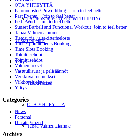
OTA YHTEYTTÄ
Painonnosto / Powerlifting – Join to feel better
Past Events – Join to feel better
PAINONNOSTO / POWERLIFTING
PerheWod – Join to feel better
Sunset Barbell and Functional Workout- Join to feel better
Tapaa Valmentajamme
Tietosuoja- ja rekisteriseloste
Viikko-ohjelma
Time Appointments Booking
Time Slots Booking
Toimitusehdot
Toimitusehdot
Yritys
Valmennukset
Vastuullisuus ja pelisäännöt
Verkkovalmennukset
Viikko-ohjelma
Tietoa meistä
Yritys
Categories
OTA YHTEYTTÄ
News
Personal
Uncategorized
Tapaa Valmentajamme
Archive