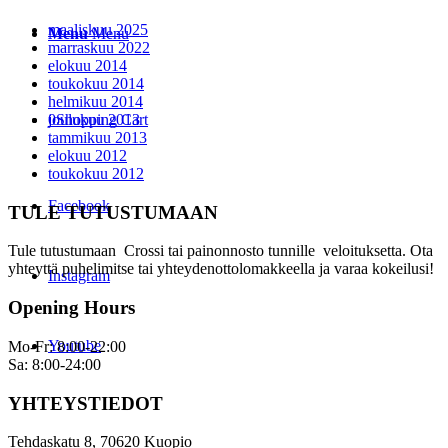
maaliskuu 2025
Menu
Menu
marraskuu 2022
elokuu 2014
toukokuu 2014
helmikuu 2014
0
joulukuu 2013
Shopping Cart
tammikuu 2013
elokuu 2012
toukokuu 2012
Facebook
TULE TUTUSTUMAAN
Tule tutustumaan Crossi tai painonnosto tunnille veloituksetta. Ota
yhteyttä puhelimitse tai yhteydenottolomakkeella ja varaa kokeilusi!
Instagram
Opening Hours
Youtube
Mo-Fr: 8:00-22:00
Sa: 8:00-24:00
YHTEYSTIEDOT
Tehdaskatu 8, 70620 Kuopio