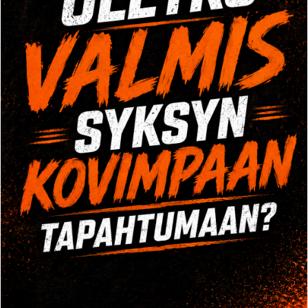
Tule tutustumaan Crossi tai painonnosto tunnille
veloituksetta. Ota yhteyttä puhelimitse tai
yhteydenottolomakkeella ja varaa kokeilusi!
OPENING HOURS
Mo-Fr: 8:00-22:00
Sa: 8:00-24:00
YHTEYSTIEDOT
Tehdaskatu 8, 70620 Kuopio