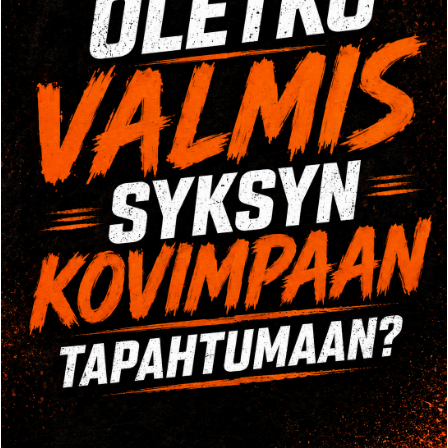
TULE TUTUSTUMAAN
Tule tutustumaan Crossi tai painonnosto tunnille
veloituksetta. Ota yhteyttä puhelimitse tai
yhteydenottolomakkeella ja varaa kokeilusi!
OPENING HOURS
Mo-Fr: 8:00-22:00
Sa: 8:00-24:00
YHTEYSTIEDOT