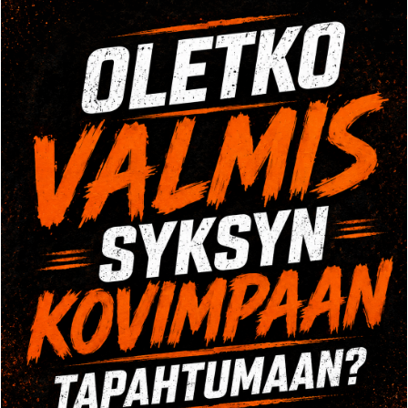
TULE TUTUSTUMAAN
Tule tutustumaan Crossi tai painonnosto tunnille
veloituksetta. Ota yhteyttä puhelimitse tai
yhteydenottolomakkeella ja varaa kokeilusi!
OPENING HOURS
Mo-Fr: 8:00-22:00
Sa: 8:00-24:00