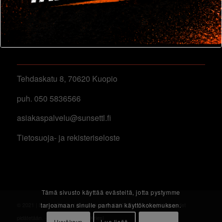
YHTEYSTIEDOT
Tehdaskatu 8, 70620 Kuopio
puh. 050 5836566
asiakaspalvelu@sunsettl.fi
Tietosuoja- ja rekisteriseloste
Tämä sivusto käyttää evästeitä, jotta pystymme
© 2021 | Sunset TL Oy | Tehdaskatu 8, 70620 Kuopio | Kaikki oikeudet
tarjoamaan sinulle parhaan käyttökokemuksen.
pidätetään. -
Enfold Theme by Kriesi
Hyväksyn
Lue lisää
×