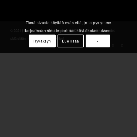
Tämä sivusto käyttää evästeitä, jotta pystymme
tarjoamaan sinulle parhaan käyttökokemuksen.
© 2021 | Sunset TL Oy | Tehdaskatu 8, 70620 Kuopio | Kaikki oikeudet
pidätetään. -
Enfold Theme by Kriesi
Hyväksyn
Lue lisää
×
modal-check