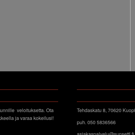
YHTEYSTIEDOT
unnille veloituksetta. Ota
Tehdaskatu 8, 70620 Kuop
keella ja varaa kokeilusi!
puh. 050 5836566
asiakaspalvelu@sunsettl.fi