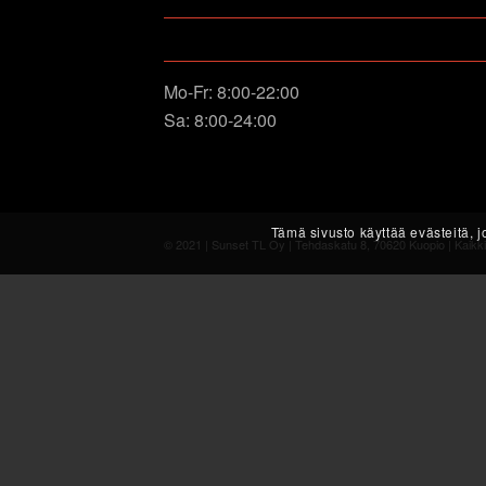
OPENING HOURS
Mo-Fr: 8:00-22:00
Sa: 8:00-24:00
Tämä sivusto käyttää evästeitä,
© 2021 | Sunset TL Oy | Tehdaskatu 8, 70620 Kuopio | Kaikki
modal-check
Dismiss ad
Dismiss ad