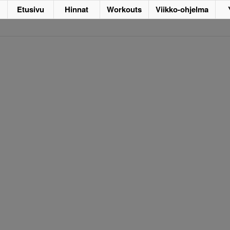
Etusivu
Hinnat
Workouts
Viikko-ohjelma