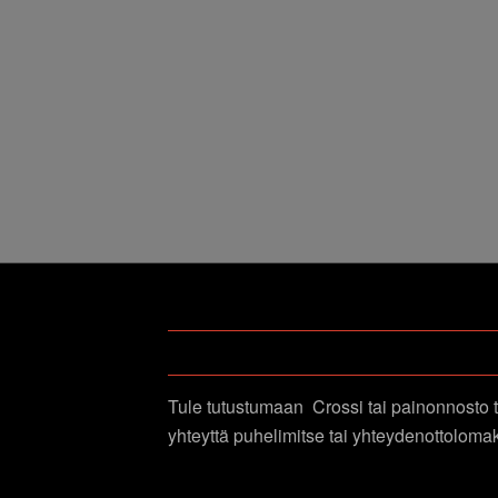
TULE TUTUSTUMAAN
Tule tutustumaan Crossi tai painonnosto t
yhteyttä puhelimitse tai yhteydenottolomak