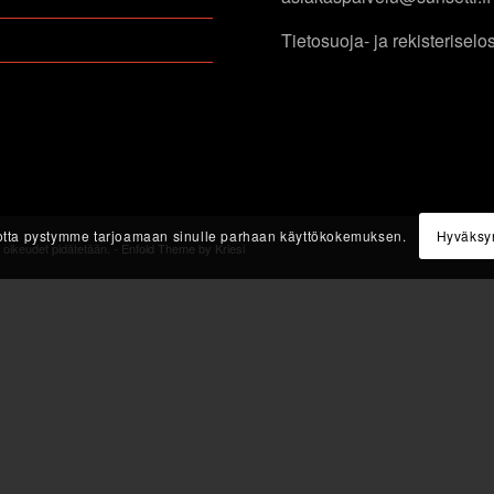
Tietosuoja- ja rekisteriselo
 jotta pystymme tarjoamaan sinulle parhaan käyttökokemuksen.
Hyväksy
 oikeudet pidätetään. -
Enfold Theme by Kriesi