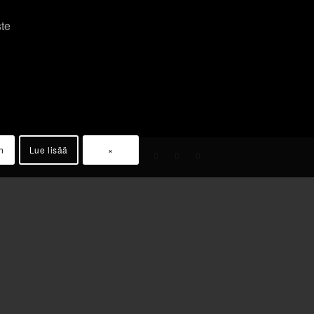
ste
n
Lue lisää
×