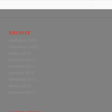
ARCHIVE
maaliskuu 2025
marraskuu 2022
elokuu 2014
toukokuu 2014
helmikuu 2014
joulukuu 2013
tammikuu 2013
elokuu 2012
toukokuu 2012