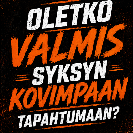
TULE TUTUSTUMAAN
Tule tutustumaan Crossi tai painonnosto tunnille
veloituksetta. Ota yhteyttä puhelimitse tai
yhteydenottolomakkeella ja varaa kokeilusi!
OPENING HOURS
Mo-Fr: 8:00-22:00
Sa: 8:00-24:00