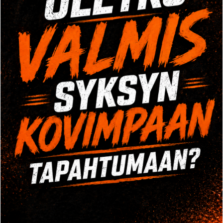
Tule tutustumaan Crossi tai painonnosto tunnille
veloituksetta. Ota yhteyttä puhelimitse tai
yhteydenottolomakkeella ja varaa kokeilusi!
OPENING HOURS
Mo-Fr: 8:00-22:00
Sa: 8:00-24:00
YHTEYSTIEDOT
Tehdaskatu 8, 70620 Kuopio